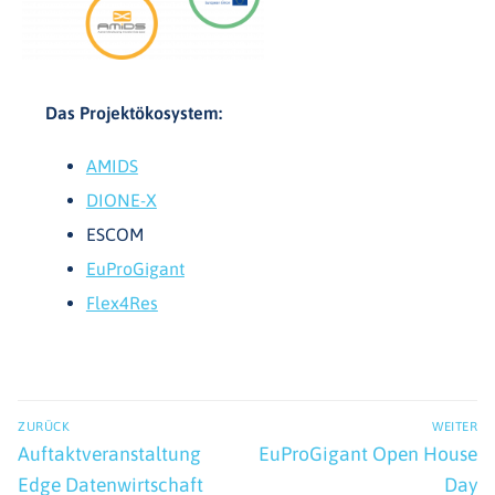
Das Projektökosystem:
AMIDS
DIONE-X
ESCOM
EuProGigant
Flex4Res
Beitrags-
ZURÜCK
WEITER
Navigation
Vorheriger
Nächster
Auftaktveranstaltung
EuProGigant Open House
Beitrag:
Beitrag:
Edge Datenwirtschaft
Day